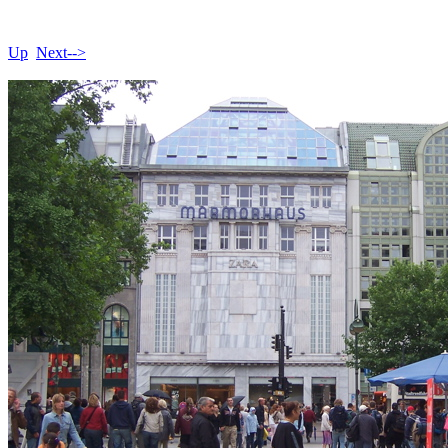
Up
Next-->